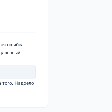
ая ошибка.
удаленный
а того. Надоело